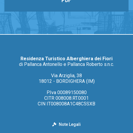
PDF
Residenza Turistico Alberghiera dei Fiori
di Pallanca Antonello e Pallanca Roberto s.n.c.
Via Arziglia, 38
18012 - BORDIGHERA (IM)
P.Iva 00089150080
CITR 008008.RT.0001
CIN IT008008A1C48C5SXB
Note Legali