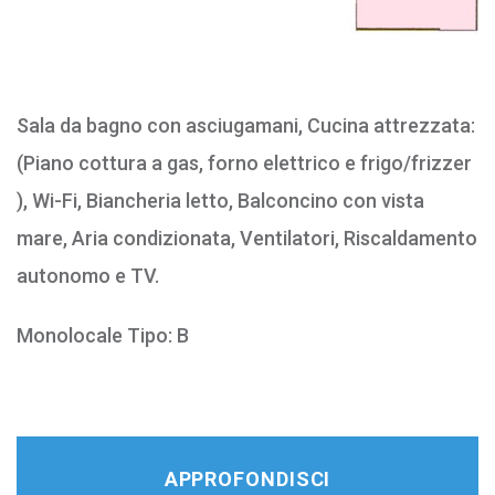
a:
Sala da bagno con asciugamani, Cucina attrezzata:
S
er
(Piano cottura a gas, forno elettrico e frigo/frizzer
(
), Wi-Fi, Biancheria letto, Balconcino con vista
)
mare, Aria condizionata, Ventilatori, Riscaldamento
A
autonomo e TV.
a
Monolocale Tipo: B
B
APPROFONDISCI